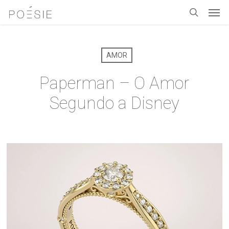
Men
Skip
to
search
main
content
AMOR
Paperman – O Amor
Segundo a Disney