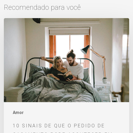
Recomendado para você
10
sinais
de
que
o
pedido
de
casamento
pode
acontecer
em
Amor
breve
10 SINAIS DE QUE O PEDIDO DE