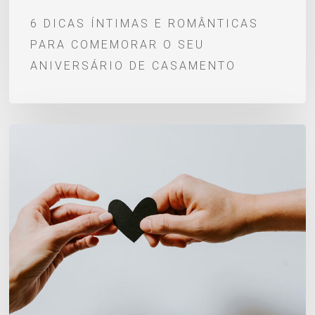
casamento
6 DICAS ÍNTIMAS E ROMÂNTICAS
PARA COMEMORAR O SEU
ANIVERSÁRIO DE CASAMENTO
8
dicas
para
saber
se
você
está
em
um