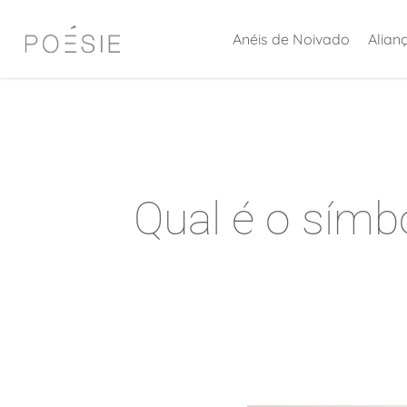
Skip
Anéis de Noivado
Alian
to
main
content
Qual é o símbo