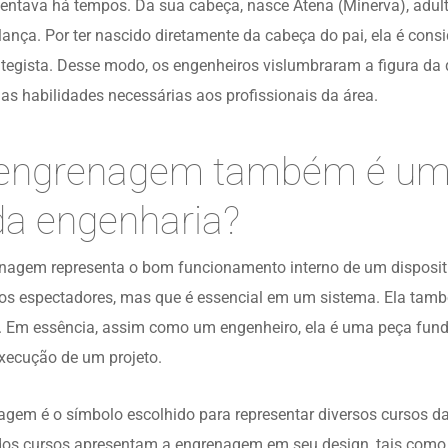
mentava há tempos. Da sua cabeça, nasce Atena (Minerva), adul
ança. Por ter nascido diretamente da cabeça do pai, ela é con
trategista. Desse modo, os engenheiros vislumbraram a figura 
 as habilidades necessárias aos profissionais da área.
 engrenagem também é um
da engenharia?
nagem representa o bom funcionamento interno de um disposi
 os espectadores, mas que é essencial em um sistema. Ela tamb
. Em essência, assim como um engenheiro, ela é uma peça fun
xecução de um projeto.
agem é o símbolo escolhido para representar diversos cursos d
dos cursos apresentam a engrenagem em seu design, tais como