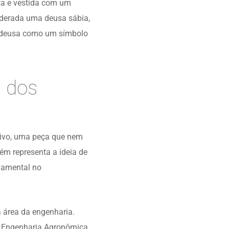
ta e vestida com um
siderada uma deusa sábia,
da deusa como um símbolo
 dos
tivo, uma peça que nem
ém representa a ideia de
damental no
a área da engenharia.
 Engenharia Agronômica,