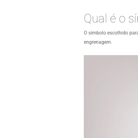
Qual é o s
O símbolo escolhido par
engrenagem.