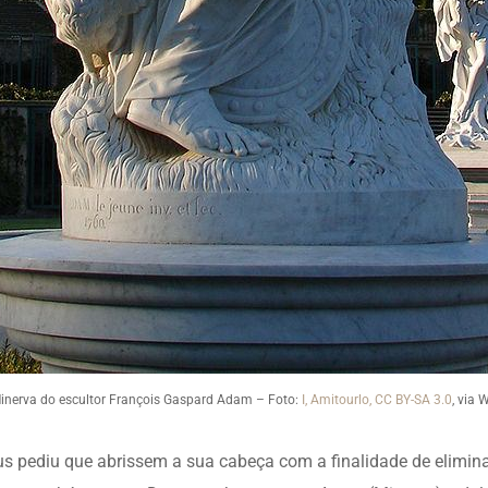
inerva do escultor François Gaspard Adam – Foto:
I, Amitourlo, CC BY-SA 3.0
, via
s pediu que abrissem a sua cabeça com a finalidade de elimin