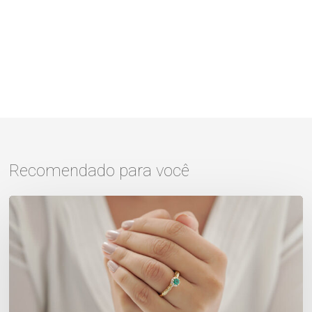
Recomendado para você
Anel
de
Nutrição
Vita:
Um
anel