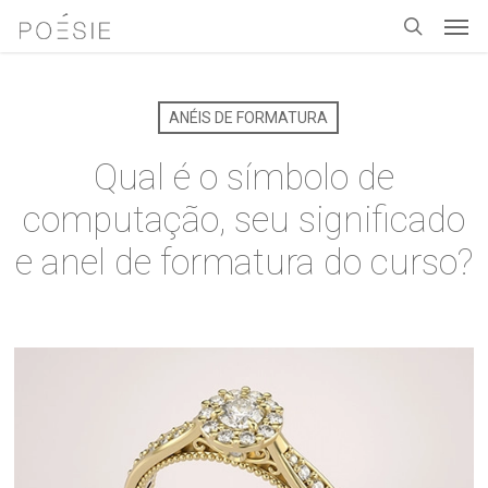
Men
Skip
to
search
main
content
ANÉIS DE FORMATURA
Qual é o símbolo de
computação, seu significado
e anel de formatura do curso?