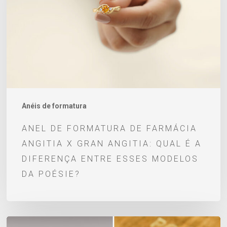
Farmácia
Angitia
x
Gran
Angitia:
qual
é
Anéis de formatura
a
ANEL DE FORMATURA DE FARMÁCIA
diferença
ANGITIA X GRAN ANGITIA: QUAL É A
entre
DIFERENÇA ENTRE ESSES MODELOS
esses
DA POÉSIE?
modelos
da
Poésie?
Anel