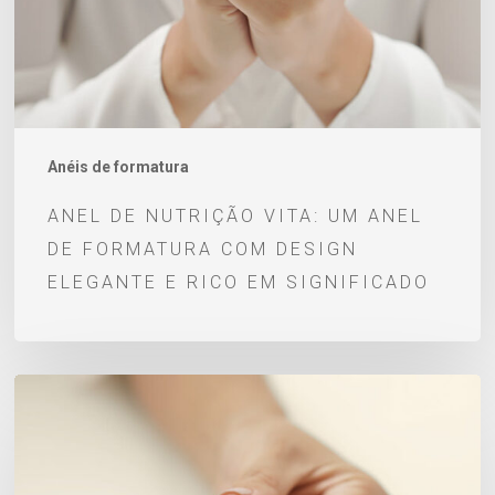
de
formatura
com
design
elegante
Anéis de formatura
e
ANEL DE NUTRIÇÃO VITA: UM ANEL
rico
DE FORMATURA COM DESIGN
em
ELEGANTE E RICO EM SIGNIFICADO
significado
Anel
de
Formatura
de