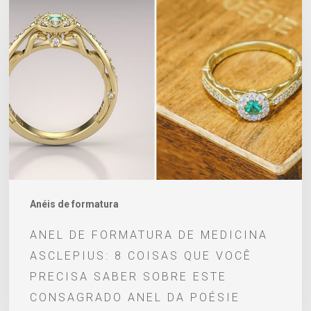
de
Formatura
de
Medicina
Asclepius:
8
coisas
que
você
precisa
Anéis de formatura
saber
ANEL DE FORMATURA DE MEDICINA
sobre
ASCLEPIUS: 8 COISAS QUE VOCÊ
este
PRECISA SABER SOBRE ESTE
consagrado
CONSAGRADO ANEL DA POÉSIE
anel