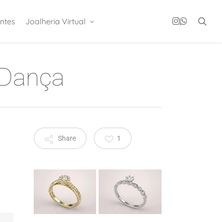
instagram
whatsapp
sea
ntes
Joalheria Virtual
 Dança
Share
1