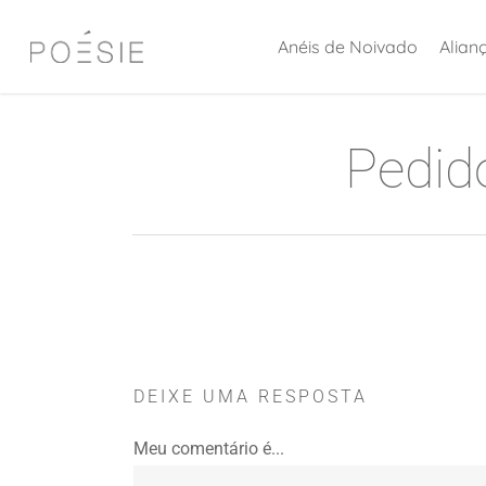
Skip
Anéis de Noivado
Alian
to
main
content
Pedid
DEIXE UMA RESPOSTA
Meu comentário é...