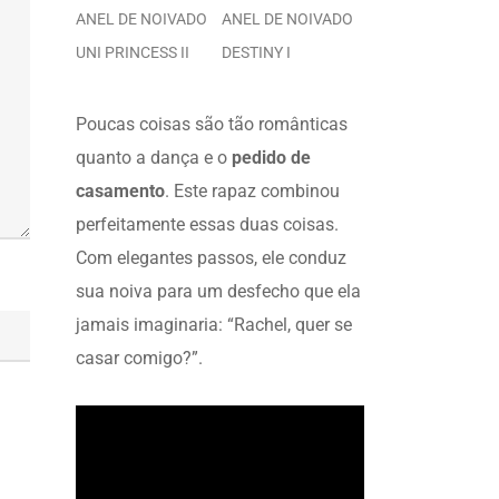
ANEL DE NOIVADO
ANEL DE NOIVADO
UNI PRINCESS II
DESTINY I
Poucas coisas são tão românticas
quanto a dança e o
pedido de
casamento
. Este rapaz combinou
perfeitamente essas duas coisas.
Com elegantes passos, ele conduz
sua noiva para um desfecho que ela
jamais imaginaria: “Rachel, quer se
casar comigo?”.