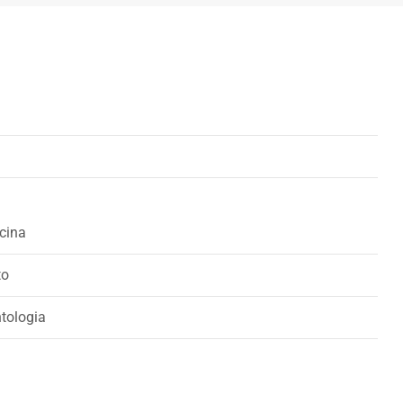
cina
to
tologia