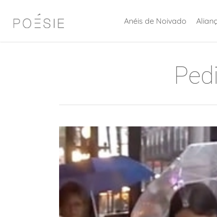
Skip
Anéis de Noivado
Alian
to
main
content
Ped