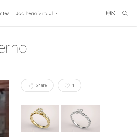
instagram
whatsapp
sea
ntes
Joalheria Virtual
erno
Share
1