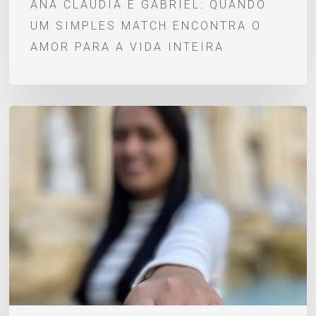
ANA CLAUDIA E GABRIEL: QUANDO
a
UM SIMPLES MATCH ENCONTRA O
vida
AMOR PARA A VIDA INTEIRA
inteira
Um
pedido
de
casamento
escrito
desde
a
infância:
Vitor
e