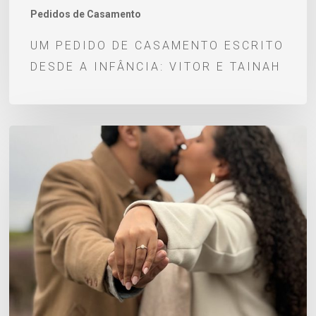
Tainah
Pedidos de Casamento
UM PEDIDO DE CASAMENTO ESCRITO
DESDE A INFÂNCIA: VITOR E TAINAH
Pedido
de
casamento
Lucas
e
Thays