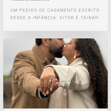
UM PEDIDO DE CASAMENTO ESCRITO
DESDE A INFÂNCIA: VITOR E TAINAH
Pedido
de
casamento
Lucas
e
Thays