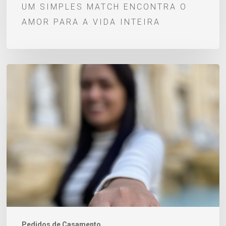
UM SIMPLES MATCH ENCONTRA O
vida
AMOR PARA A VIDA INTEIRA
inteira
Um
pedido
de
casamento
escrito
desde
a
infância:
Vitor
e
Tainah
Pedidos de Casamento