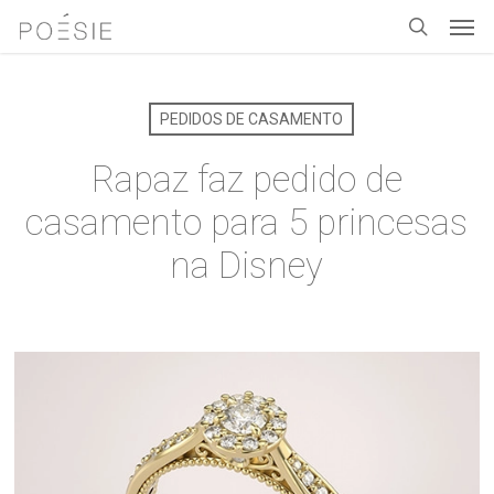
Men
Skip
to
search
main
content
PEDIDOS DE CASAMENTO
Rapaz faz pedido de
casamento para 5 princesas
na Disney