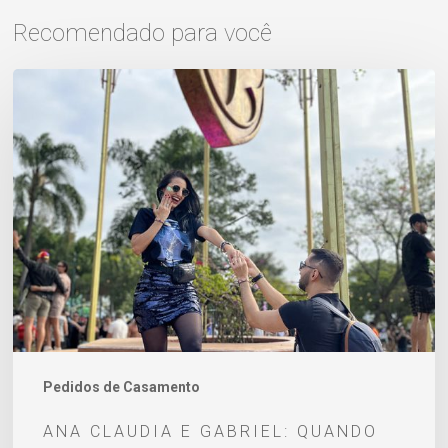
Recomendado para você
Ana
Claudia
e
Gabriel:
quando
um
simples
match
encontra
o
amor
Pedidos de Casamento
para
ANA CLAUDIA E GABRIEL: QUANDO
a