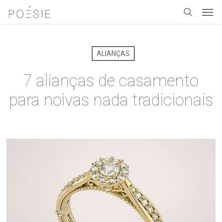
Men
Skip
to
search
main
content
ALIANÇAS
7 alianças de casamento
para noivas nada tradicionais