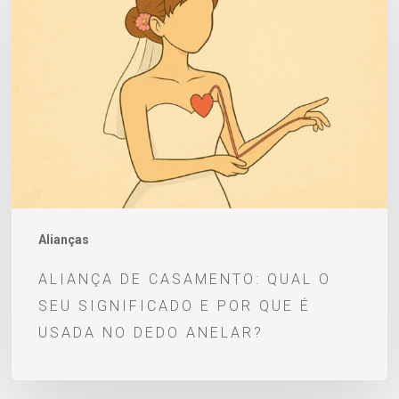
casamento:
qual
o
seu
significado
e
por
que
é
Alianças
usada
ALIANÇA DE CASAMENTO: QUAL O
no
SEU SIGNIFICADO E POR QUE É
dedo
USADA NO DEDO ANELAR?
anelar?