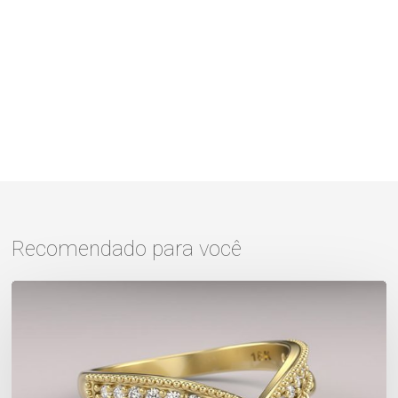
Recomendado para você
Aliança
ou
aparador?
Conheça