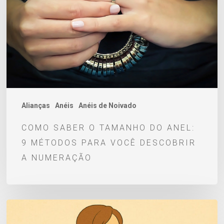
do
anel:
9
métodos
para
você
descobrir
Alianças
Anéis
Anéis de Noivado
a
COMO SABER O TAMANHO DO ANEL:
numeração
9 MÉTODOS PARA VOCÊ DESCOBRIR
A NUMERAÇÃO
Aliança
de