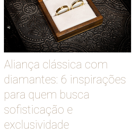
Aliança clássica com
diamantes: 6 inspirações
para quem busca
sofisticação e
exclusividade