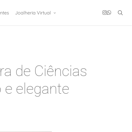
instagram
whatsapp
sea
ntes
Joalheria Virtual
a de Ciências
e elegante