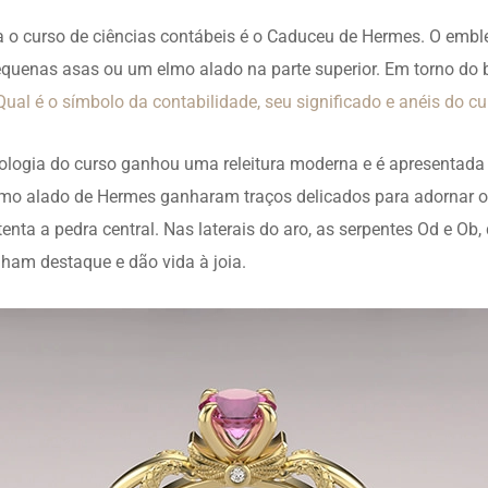
a o curso de ciências contábeis é o Caduceu de Hermes. O em
uenas asas ou um elmo alado na parte superior. Em torno do 
Qual é o símbolo da contabilidade, seu significado e anéis do c
logia do curso ganhou uma releitura moderna e é apresentada 
lmo alado de Hermes ganharam traços delicados para adornar o 
enta a pedra central. Nas laterais do aro, as serpentes Od e Ob
ganham destaque e dão vida à joia.