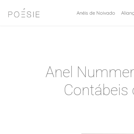
Skip
Anéis de Noivado
Alian
to
main
content
Anel Nummer:
Contábeis