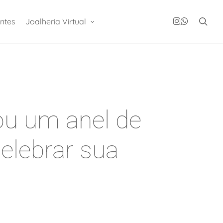
instagram
whatsapp
sea
ntes
Joalheria Virtual
ou um anel de
elebrar sua