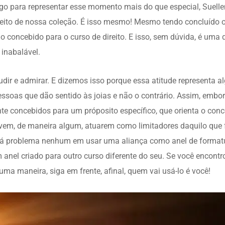
lgo para representar esse momento mais do que especial, Suel
eito de nossa coleção. É isso mesmo! Mesmo tendo concluído o 
 concebido para o curso de direito. E isso, sem dúvida, é uma
 inabalável.
udir e admirar. E dizemos isso porque essa atitude representa 
essoas que dão sentido às joias e não o contrário. Assim, emb
te concebidos para um próposito específico, que orienta o con
evem, de maneira algum, atuarem como limitadores daquilo que 
há problema nenhum em usar uma aliança como anel de formatu
anel criado para outro curso diferente do seu. Se você encont
uma maneira, siga em frente, afinal, quem vai usá-lo é você!