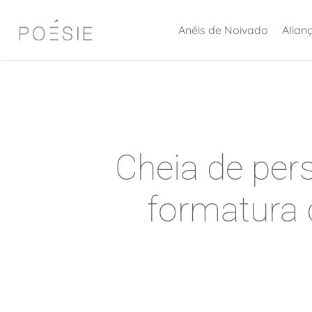
Skip
Anéis de Noivado
Alian
to
main
content
Cheia de per
formatura 