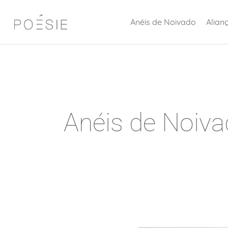
Skip
Anéis de Noivado
Alian
to
main
content
Anéis de Noiv