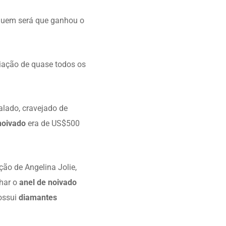
 Quem será que ganhou o
riação de quase todos os
alado, cravejado de
noivado
era de US$500
ção de Angelina Jolie,
nhar o
anel de noivado
ossui
diamantes