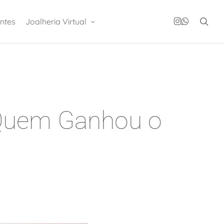
instagram
whatsapp
sea
ntes
Joalheria Virtual
 Quem Ganhou o