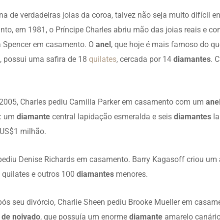
a de verdadeiras joias da coroa, talvez não seja muito difícil e
anto, em 1981, o Príncipe Charles abriu mão das joias reais e 
a Spencer em casamento. O
anel
, que hoje é mais famoso do qu
 possui uma safira de 18
quilates
, cercada por 14
diamantes
. 
 2005, Charles pediu Camilla Parker em casamento com um
ane
s: um
diamante
central lapidação esmeralda e seis
diamantes
la
: US$1 milhão.
pediu Denise Richards em casamento. Barry Kagasoff criou um
 quilates e outros 100
diamantes
menores.
pós seu divórcio, Charlie Sheen pediu Brooke Mueller em casame
 de noivado
, que possuía um enorme
diamante
amarelo canário 