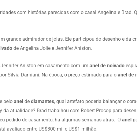
bridades com histórias parecidas com o casal Angelina e Brad.
 um grande admirador de joias. Ele participou do desenho e da c
oivado
de Angelina Jolie e Jennifer Aniston.
iu Jennifer Aniston em casamento com um
anel de noivado
espir
por Silvia Damiani. Na época, o preço estimado para o
anel de 
e belo
anel
de
diamantes
, qual artefato poderia balançar o cora
xy da atualidade? Brad trabalhou com Robert Procop para dese
u pedido de casamento, há algumas semanas atrás. O
anel
p
stá avaliado entre US$300 mil e US$1 milhão.