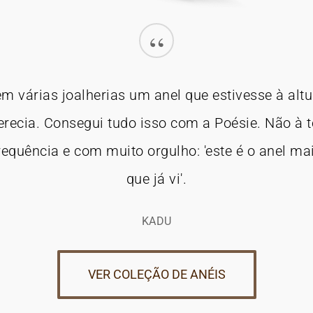
“
em várias joalherias um anel que estivesse à alt
erecia. Consegui tudo isso com a Poésie. Não à 
equência e com muito orgulho: 'este é o anel ma
que já vi'.
KADU
VER COLEÇÃO DE ANÉIS