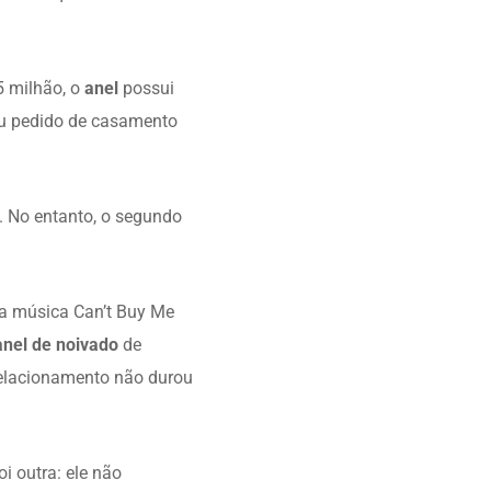
5 milhão, o
anel
possui
seu pedido de casamento
 No entanto, o segundo
sa música Can’t Buy Me
anel de noivado
de
 relacionamento não durou
i outra: ele não