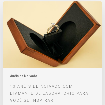
10
anéis
de
noivado
com
diamante
de
laboratório
para
você
se
Anéis de Noivado
inspirar
10 ANÉIS DE NOIVADO COM
DIAMANTE DE LABORATÓRIO PARA
VOCÊ SE INSPIRAR