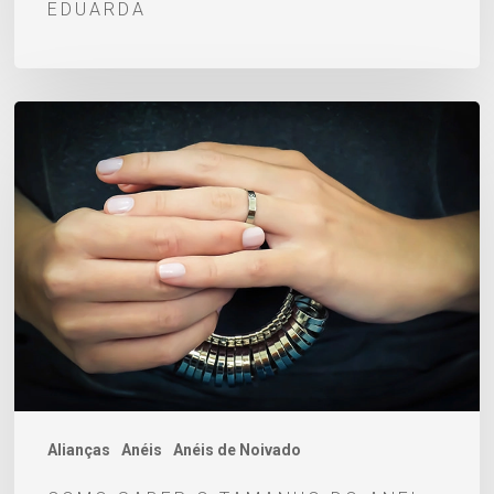
EDUARDA
Como
saber
o
tamanho
do
anel:
9
métodos
para
você
descobrir
Alianças
Anéis
Anéis de Noivado
a