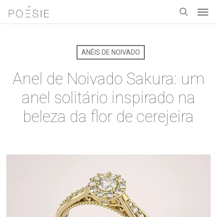
Men
Skip
to
search
main
content
ANÉIS DE NOIVADO
Anel de Noivado Sakura: um
anel solitário inspirado na
beleza da flor de cerejeira