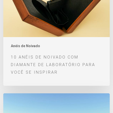
diamante
de
laboratório
para
você
se
Anéis de Noivado
inspirar
10 ANÉIS DE NOIVADO COM
DIAMANTE DE LABORATÓRIO PARA
VOCÊ SE INSPIRAR
Pedido
de
Casamento