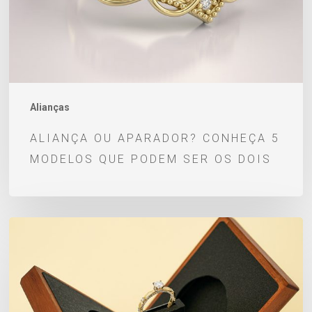
modelos
que
podem
ser
os
dois
Alianças
ALIANÇA OU APARADOR? CONHEÇA 5
MODELOS QUE PODEM SER OS DOIS
10
anéis
de
noivado
com