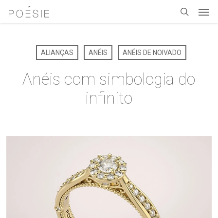
Men
Skip
to
search
main
content
ALIANÇAS
ANÉIS
ANÉIS DE NOIVADO
Anéis com simbologia do
infinito