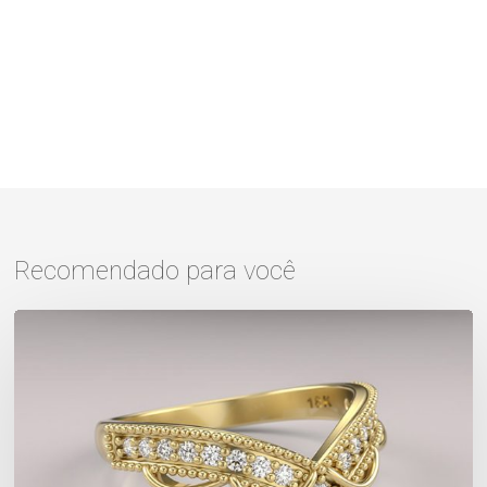
Recomendado para você
Aliança
ou
aparador?
Conheça
5