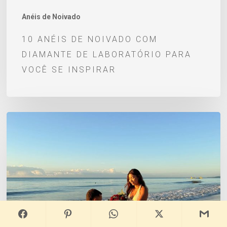
se
Anéis de Noivado
inspirar
10 ANÉIS DE NOIVADO COM
DIAMANTE DE LABORATÓRIO PARA
VOCÊ SE INSPIRAR
Pedido
de
Casamento
–
Alex
e
Eduarda