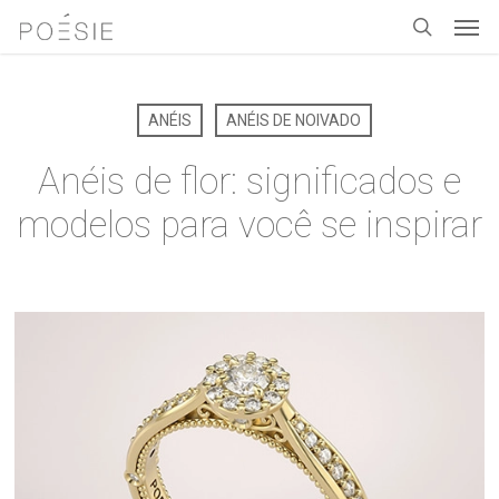
Men
Skip
to
search
main
content
ANÉIS
ANÉIS DE NOIVADO
Anéis de flor: significados e
modelos para você se inspirar