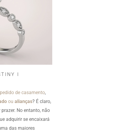
TINY I
pedido de casamento
,
vado
ou
alianças
? É claro,
 prazer. No entanto, não
ue adquirir se encaixará
r uma das maiores