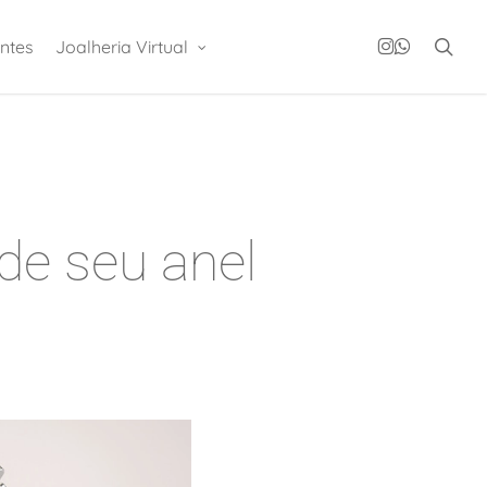
instagram
whatsapp
sea
ntes
Joalheria Virtual
e seu anel