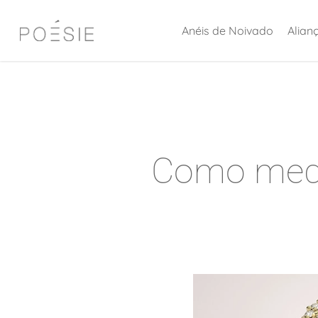
Skip
Anéis de Noivado
Alian
to
main
content
Como medi