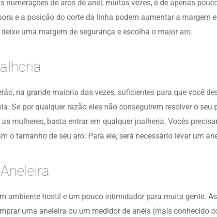
s numerações de aros de anel, muitas vezes, é de apenas pouco
sora e a posição do corte da linha podem aumentar a margem er
, deixe uma margem de segurança e escolha o maior aro.
alheria
rão, na grande maioria das vezes, suficientes para que você d
ela. Se por qualquer razão eles não conseguirem resolver o seu
ra as mulheres, basta entrar em qualquer joalheria. Vocês preci
 o tamanho de seu aro. Para ele, será necessário levar um ane
neleira
um ambiente hostil e um pouco intimidador para muita gente. A
comprar uma aneleira ou um medidor de anéis (mais conhecido 