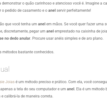
 demonstrar o quão carinhoso e atencioso você é. Imagine a car
er o pedido de casamento e o
anel
servir perfeitamente!
rão que você tenha um
anel
em mãos. Se você quer fazer uma su
ue, discretamente, pegar um
anel
emprestado na caixinha de joia
se no dedo anular
. Procure usar anéis simples e de aro plano.
ns métodos bastante conhecidos.
tual
sie Joias
é um método preciso e prático. Com ela, você consegu
apenas a tela do seu computador e um
anel
. Ela é um método b
 e calibrá-la de maneira correta.