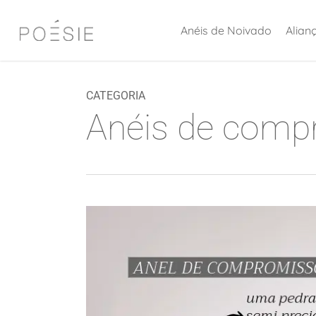
Skip
Anéis de Noivado
Alian
to
main
content
CATEGORIA
Anéis de comp