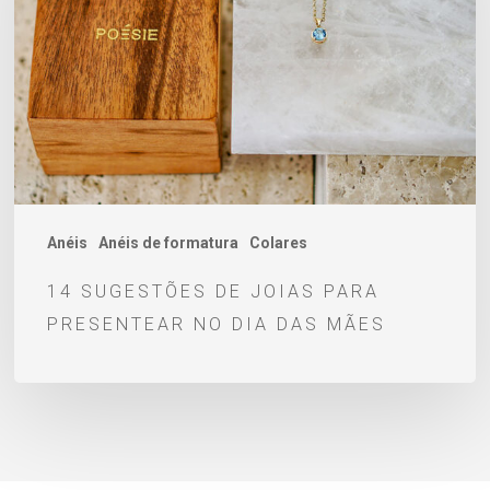
joias
para
presentear
no
dia
das
mães
Anéis
Anéis de formatura
Colares
14 SUGESTÕES DE JOIAS PARA
PRESENTEAR NO DIA DAS MÃES