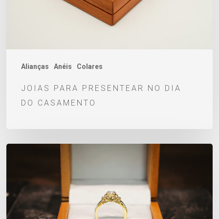
casamento
Alianças
Anéis
Colares
JOIAS PARA PRESENTEAR NO DIA
DO CASAMENTO
Joias
personalizadas
para
o
Dia