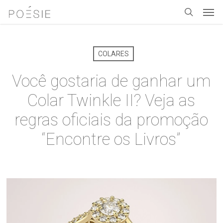
Men
Skip
to
search
main
content
COLARES
Você gostaria de ganhar um
Colar Twinkle II? Veja as
regras oficiais da promoção
“Encontre os Livros”