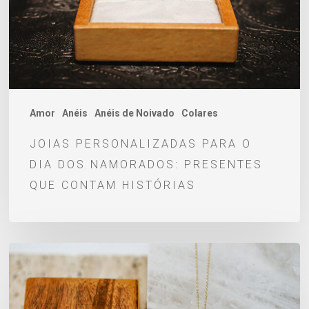
dos
Namorados:
presentes
que
contam
histórias
Amor
Anéis
Anéis de Noivado
Colares
JOIAS PERSONALIZADAS PARA O
DIA DOS NAMORADOS: PRESENTES
QUE CONTAM HISTÓRIAS
14
sugestões
de