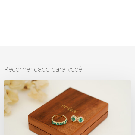
Recomendado para você
Joias
para
presentear
no
dia
do