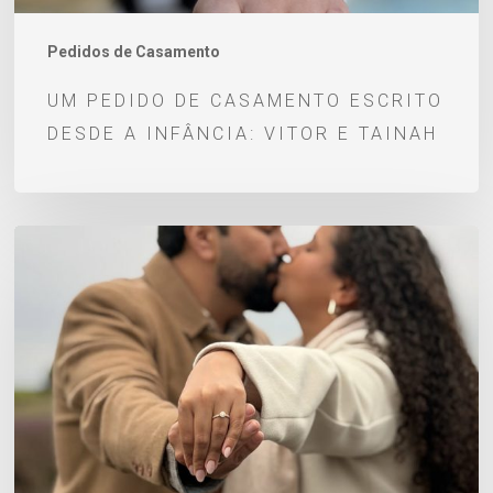
e
Tainah
Pedidos de Casamento
UM PEDIDO DE CASAMENTO ESCRITO
DESDE A INFÂNCIA: VITOR E TAINAH
Pedido
de
casamento
Lucas
e
Thays