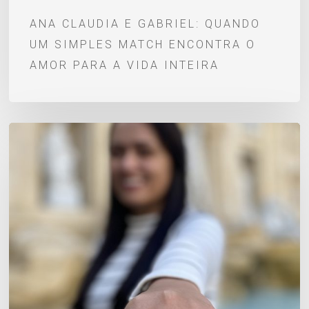
para
ANA CLAUDIA E GABRIEL: QUANDO
a
UM SIMPLES MATCH ENCONTRA O
vida
AMOR PARA A VIDA INTEIRA
inteira
Um
pedido
de
casamento
escrito
desde
a
infância:
Vitor