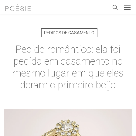
Men
Skip
to
search
main
content
PEDIDOS DE CASAMENTO
Pedido romântico: ela foi
pedida em casamento no
mesmo lugar em que eles
deram o primeiro beijo