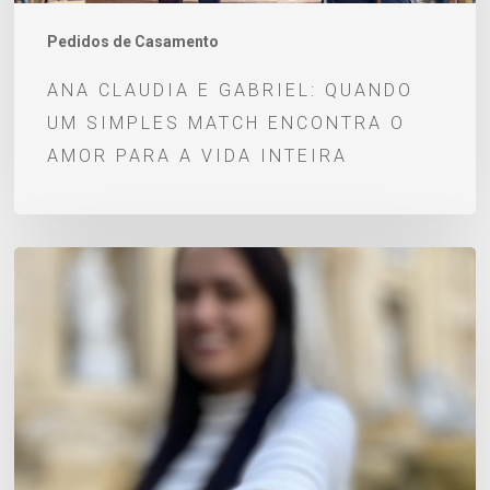
o
amor
Pedidos de Casamento
para
ANA CLAUDIA E GABRIEL: QUANDO
a
UM SIMPLES MATCH ENCONTRA O
vida
AMOR PARA A VIDA INTEIRA
inteira
Um
pedido
de
casamento
escrito
desde
a