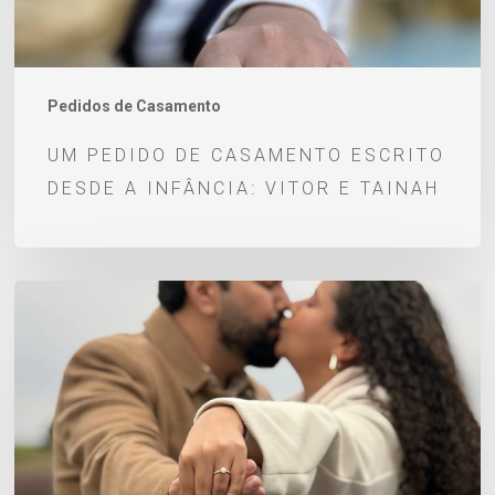
infância:
Vitor
e
Tainah
Pedidos de Casamento
UM PEDIDO DE CASAMENTO ESCRITO
DESDE A INFÂNCIA: VITOR E TAINAH
Pedido
de
casamento
Lucas
e
Thays