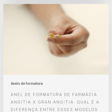
Anel
de
Formatura
de
Farmácia
Angitia
x
Gran
Angitia:
qual
é
Anéis de formatura
a
ANEL DE FORMATURA DE FARMÁCIA
diferença
ANGITIA X GRAN ANGITIA: QUAL É A
entre
DIFERENÇA ENTRE ESSES MODELOS