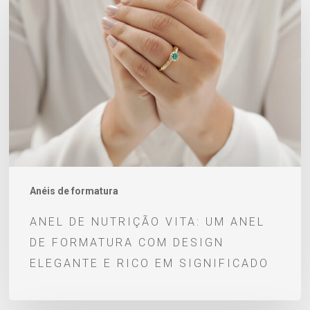
de
Nutrição
Vita:
Um
anel
de
formatura
com
design
elegante
Anéis de formatura
e
ANEL DE NUTRIÇÃO VITA: UM ANEL
rico
DE FORMATURA COM DESIGN
em
ELEGANTE E RICO EM SIGNIFICADO
significado