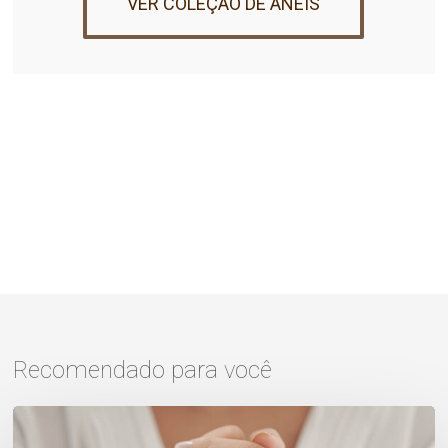
VER COLEÇÃO DE ANÉIS
Recomendado para você
Anel