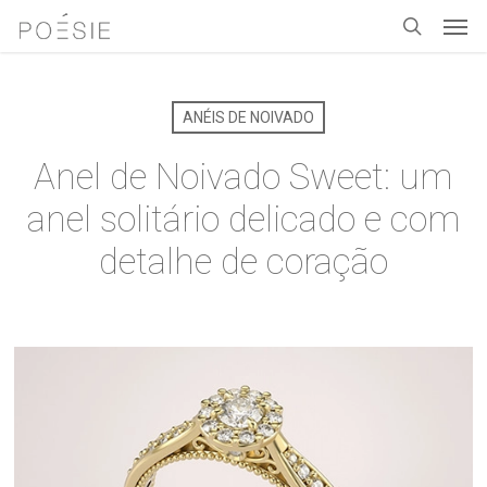
Men
Skip
to
search
main
content
ANÉIS DE NOIVADO
Anel de Noivado Sweet: um
anel solitário delicado e com
detalhe de coração