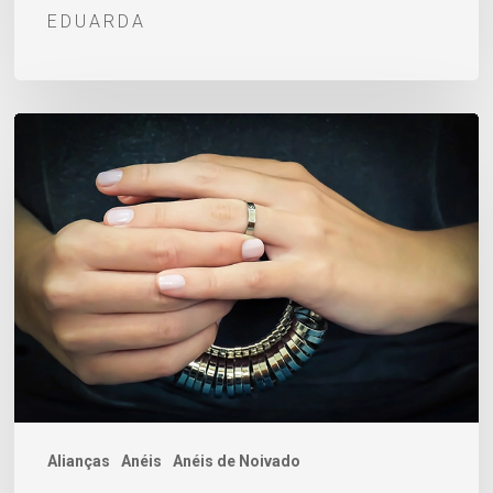
EDUARDA
Como
saber
o
tamanho
do
anel:
9
métodos
para
você
descobrir
Alianças
Anéis
Anéis de Noivado
a