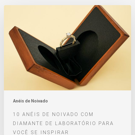
10
anéis
de
noivado
com
diamante
de
laboratório
para
você
se
Anéis de Noivado
inspirar
10 ANÉIS DE NOIVADO COM
DIAMANTE DE LABORATÓRIO PARA
VOCÊ SE INSPIRAR