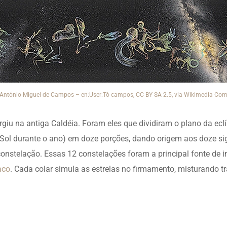
António Miguel de Campos – en:User:Tó campos, CC BY-SA 2.5, via Wikimedia C
urgiu na antiga Caldéia. Foram eles que dividiram o plano da ecl
o Sol durante o ano) em doze porções, dando origem aos doze s
constelação. Essas 12 constelações foram a principal fonte de 
aco
. Cada colar simula as estrelas no firmamento, misturando t