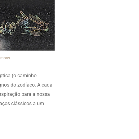
ommons
íptica (o caminho
ignos do zodíaco. A cada
inspiração para a nossa
raços clássicos a um