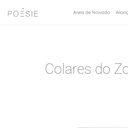
Skip
Anéis de Noivado
Alian
to
main
content
Colares do Z