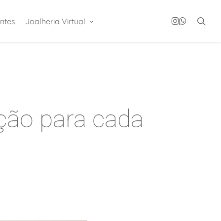
instagram
whatsapp
sea
ntes
Joalheria Virtual
ção para cada