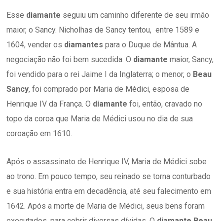
Esse
diamante
seguiu um caminho diferente de seu irmão
maior, o Sancy. Nicholhas de Sancy tentou, entre 1589 e
1604, vender os
diamantes
para o Duque de Mântua. A
negociação não foi bem sucedida. O
diamante
maior, Sancy,
foi vendido para o rei Jaime I da Inglaterra; o menor, o
Beau
Sancy
, foi comprado por Maria de Médici, esposa de
Henrique IV da França. O
diamante
foi, então, cravado no
topo da coroa que Maria de Médici usou no dia de sua
coroação em 1610.
Após o assassinato de Henrique IV, Maria de Médici sobe
ao trono. Em pouco tempo, seu reinado se torna conturbado
e sua história entra em decadência, até seu falecimento em
1642. Após a morte de Maria de Médici, seus bens foram
executados, para cobrir diversas dívidas. O
diamante Beau