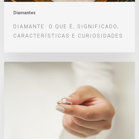
Diamantes
DIAMANTE: O QUE É, SIGNIFICADO,
CARACTERÍSTICAS E CURIOSIDADES
Anéis
de
noivado
com
certificado
de
autenticidade:
conheça