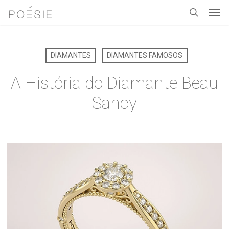
Men
Skip
to
search
main
content
DIAMANTES
DIAMANTES FAMOSOS
A História do Diamante Beau
Sancy