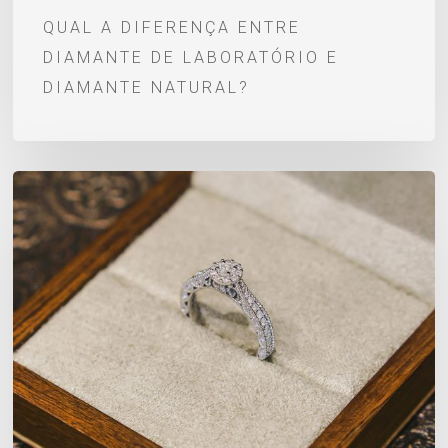
QUAL A DIFERENÇA ENTRE
DIAMANTE DE LABORATÓRIO E
DIAMANTE NATURAL?
Diamante:
o
que
é,
significado,
características
e
curiosidades