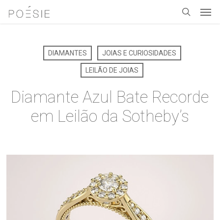
Men
Skip
to
search
main
content
DIAMANTES
JOIAS E CURIOSIDADES
LEILÃO DE JOIAS
Diamante Azul Bate Recorde
em Leilão da Sotheby’s