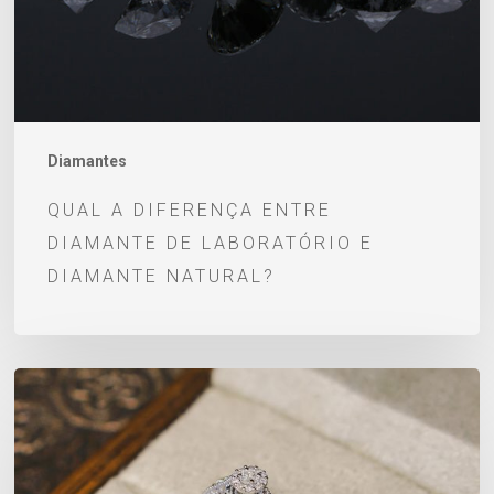
laboratório
e
diamante
natural?
Diamantes
QUAL A DIFERENÇA ENTRE
DIAMANTE DE LABORATÓRIO E
DIAMANTE NATURAL?
Diamante:
o
que
é,