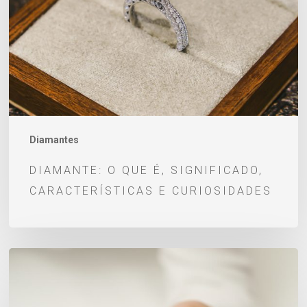
significado,
características
e
curiosidades
Diamantes
DIAMANTE: O QUE É, SIGNIFICADO,
CARACTERÍSTICAS E CURIOSIDADES
Anéis
de
noivado