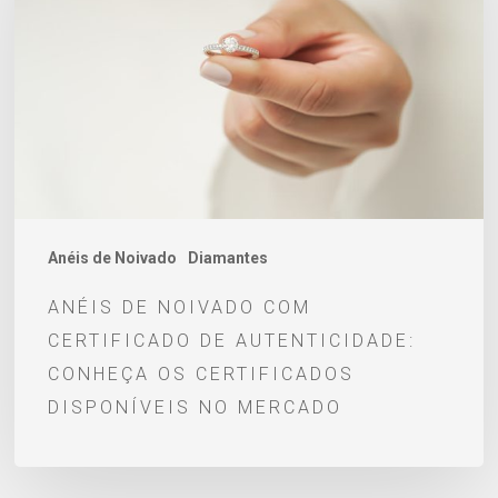
com
certificado
de
autenticidade:
conheça
os
certificados
disponíveis
Anéis de Noivado
Diamantes
no
ANÉIS DE NOIVADO COM
mercado
CERTIFICADO DE AUTENTICIDADE:
CONHEÇA OS CERTIFICADOS
DISPONÍVEIS NO MERCADO