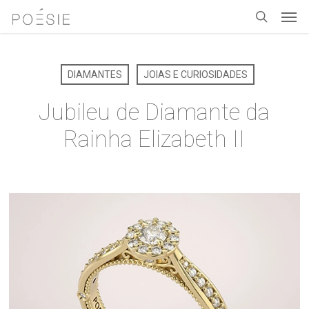
Men
Skip
to
search
main
content
DIAMANTES
JOIAS E CURIOSIDADES
Jubileu de Diamante da
Rainha Elizabeth II