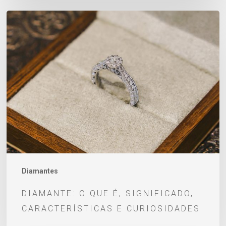
Diamante:
o
que
é,
significado,
características
e
curiosidades
Diamantes
DIAMANTE: O QUE É, SIGNIFICADO,
CARACTERÍSTICAS E CURIOSIDADES