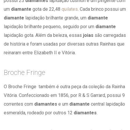
possui 25
diamantes
lapidação cushion e um pingente com
um
diamante
gota de 22,48
quilates
. Cada brinco possui um
diamante
lapidação brilhante grande, um
diamante
lapidação brilhante pequeno, seguido por um
diamante
lapidação gota. Além da beleza, essas
joias
são carregadas
de história e foram usadas por diversas outras Rainhas que
reinaram entre Elizabeth II e Vitória.
Broche Fringe
O Broche Fringe também é outra peça da coleção da Rainha
Vitória. Confeccionado em 1856, por R & S Garrard, possui 9
correntes com
diamantes
e um
diamante
central lapidação
esmeralda, rodeado por outros 12
diamantes
.