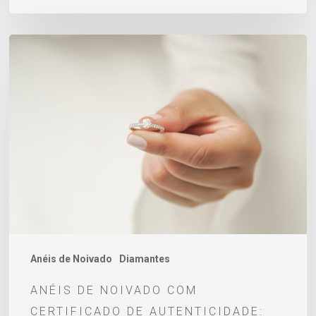
Anéis
de
noivado
com
certificado
de
autenticidade:
conheça
os
certificados
disponíveis
Anéis de Noivado
Diamantes
no
ANÉIS DE NOIVADO COM
mercado
CERTIFICADO DE AUTENTICIDADE: