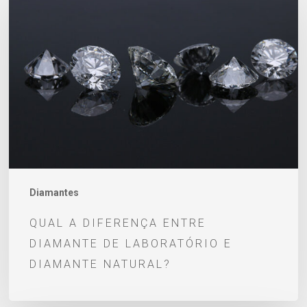
a
diferença
entre
diamante
de
laboratório
e
diamante
natural?
Diamantes
QUAL A DIFERENÇA ENTRE
DIAMANTE DE LABORATÓRIO E
DIAMANTE NATURAL?