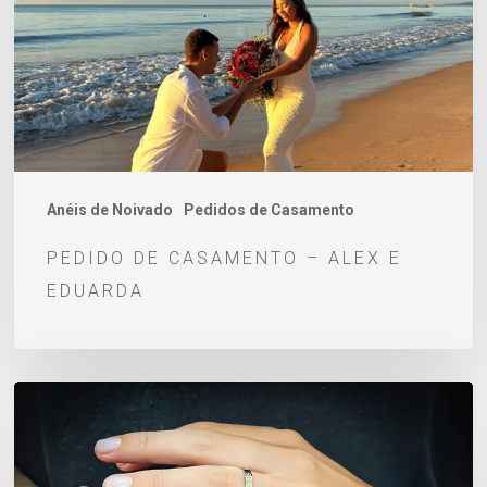
Alex
e
Eduarda
Anéis de Noivado
Pedidos de Casamento
PEDIDO DE CASAMENTO – ALEX E
EDUARDA
Como
saber
o