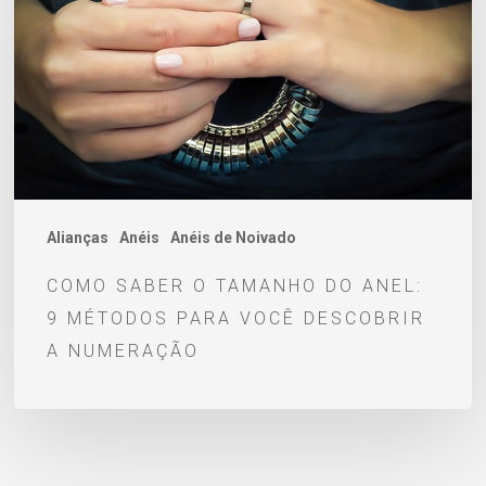
tamanho
do
anel:
9
métodos
para
você
descobrir
Alianças
Anéis
Anéis de Noivado
a
COMO SABER O TAMANHO DO ANEL:
numeração
9 MÉTODOS PARA VOCÊ DESCOBRIR
A NUMERAÇÃO