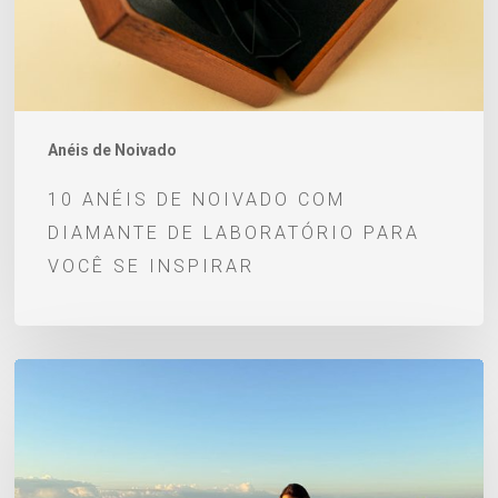
de
laboratório
para
você
se
Anéis de Noivado
inspirar
10 ANÉIS DE NOIVADO COM
DIAMANTE DE LABORATÓRIO PARA
VOCÊ SE INSPIRAR
Pedido
de
Casamento
–