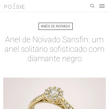
Men
Skip
to
search
main
content
ANÉIS DE NOIVADO
Anel de Noivado Sansfin: um
anel solitário sofisticado com
diamante negro