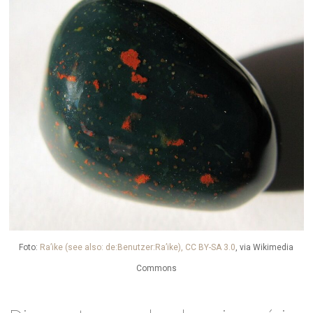
Foto:
Ra’ike (see also: de:Benutzer:Ra’ike), CC BY-SA 3.0
, via Wikimedia
Commons