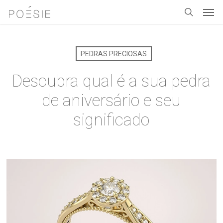
Men
Skip
to
search
main
content
PEDRAS PRECIOSAS
Descubra qual é a sua pedra
de aniversário e seu
significado