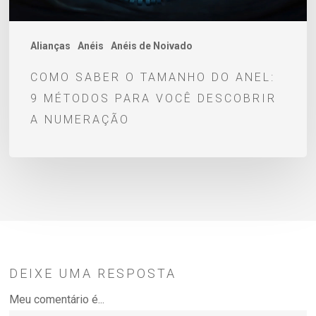
para
você
descobrir
Alianças
Anéis
Anéis de Noivado
a
COMO SABER O TAMANHO DO ANEL:
numeração
9 MÉTODOS PARA VOCÊ DESCOBRIR
A NUMERAÇÃO
DEIXE UMA RESPOSTA
Meu comentário é...