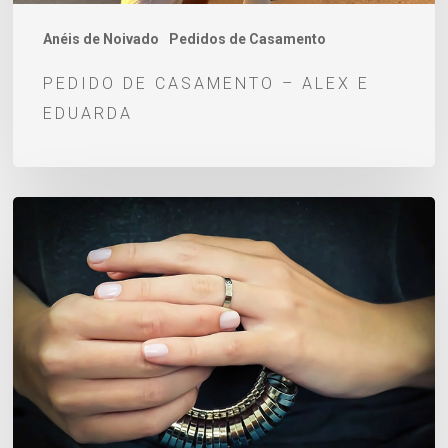
Anéis de Noivado
Pedidos de Casamento
PEDIDO DE CASAMENTO – ALEX E
EDUARDA
Como
saber
o
tamanho
do
anel:
9
métodos