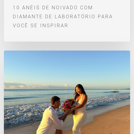
inspirar
10 ANÉIS DE NOIVADO COM
DIAMANTE DE LABORATÓRIO PARA
VOCÊ SE INSPIRAR
Pedido
de
Casamento
–
Alex
e
Eduarda