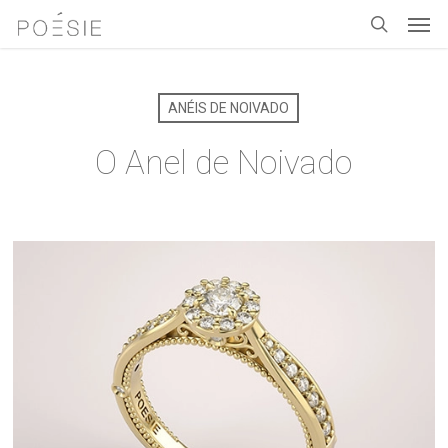
Men
Skip
to
search
main
content
ANÉIS DE NOIVADO
O Anel de Noivado