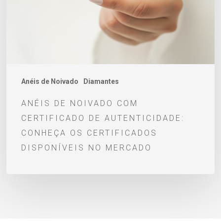
de
autenticidade:
conheça
os
certificados
disponíveis
Anéis de Noivado
Diamantes
no
ANÉIS DE NOIVADO COM
mercado
CERTIFICADO DE AUTENTICIDADE:
CONHEÇA OS CERTIFICADOS
DISPONÍVEIS NO MERCADO