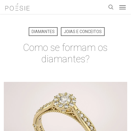
Men
Skip
to
search
main
content
DIAMANTES
JOIAS E CONCEITOS
Como se formam os
diamantes?