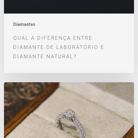
diamante
natural?
Diamantes
QUAL A DIFERENÇA ENTRE
DIAMANTE DE LABORATÓRIO E
DIAMANTE NATURAL?
Diamante:
o
que
é,
significado,
características