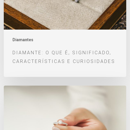
e
curiosidades
Diamantes
DIAMANTE: O QUE É, SIGNIFICADO,
CARACTERÍSTICAS E CURIOSIDADES
Anéis
de
noivado
com
certificado