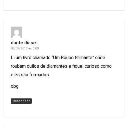
dante
disse:
08/07/2013 às 0:00
Lí um livro chamado “Um Roubo Brilhante” onde
roubam quilos de diamantes e fiquei curioso como
eles são formados.
obg
Responder