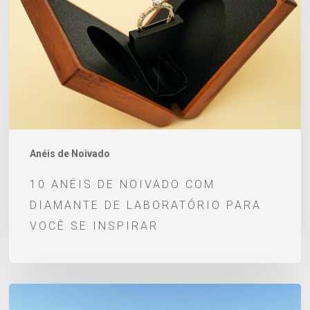
noivado
com
diamante
de
laboratório
para
você
se
Anéis de Noivado
inspirar
10 ANÉIS DE NOIVADO COM
DIAMANTE DE LABORATÓRIO PARA
VOCÊ SE INSPIRAR
Pedido