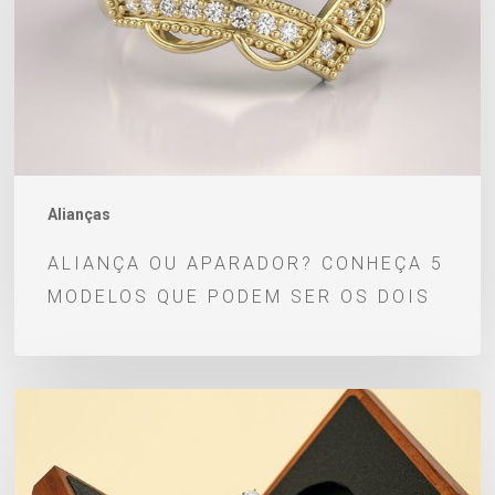
5
modelos
que
podem
ser
os
dois
Alianças
ALIANÇA OU APARADOR? CONHEÇA 5
MODELOS QUE PODEM SER OS DOIS
10
anéis
de