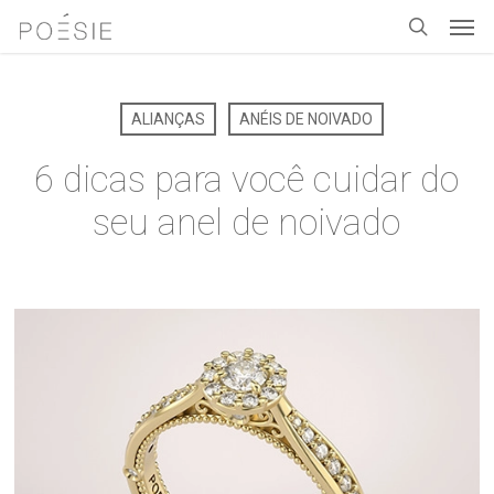
Men
Skip
to
search
main
content
ALIANÇAS
ANÉIS DE NOIVADO
6 dicas para você cuidar do
seu anel de noivado