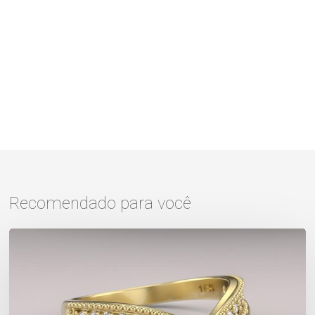
Recomendado para você
Aliança
ou
aparador?
Conheça