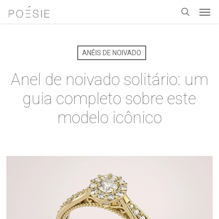
Men
Skip
to
search
main
content
ANÉIS DE NOIVADO
Anel de noivado solitário: um
guia completo sobre este
modelo icônico